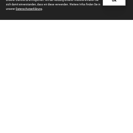
OK
sich damit einverstanden, dass wir diese verwenden. Weitere Infos finden Sie in
unserer
Datenschutzerklärung
.